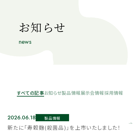
お問い合わせ
MENU
お知らせ
news
原料紹介
私たちについて
最新情報
すべての記事
お知らせ
製品情報
展示会情報
採用情報
OEMについて
2026.06.18
製品情報
新たに「寿穀麹(殺菌品)」を上市いたしました！
Astabio®について